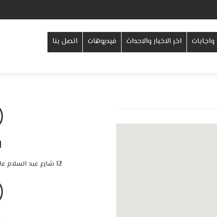
واجابات
اخر الاخبار والاحداث
فيديوهات
اتصل بنا
ا
12 شارع عبد السلام عارف – نادي العمال – المنصورة