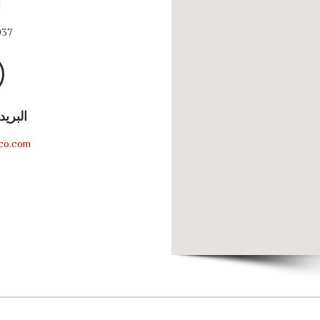
ا
037
البريد
co.com