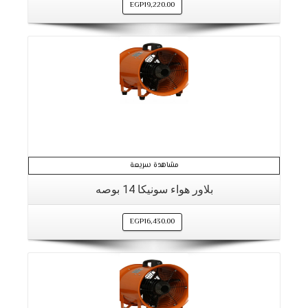
EGP
19,220.00
مشاهدة سريعة
بلاور هواء سونيكا 14 بوصه
EGP
16,430.00