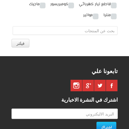
قاطع تيار كهربائي
كومبريسور
ماجيك
منترا
مواتير
فيلتر
تابعونا علي
اشترك في النشرة الاخبارية
اشتراك