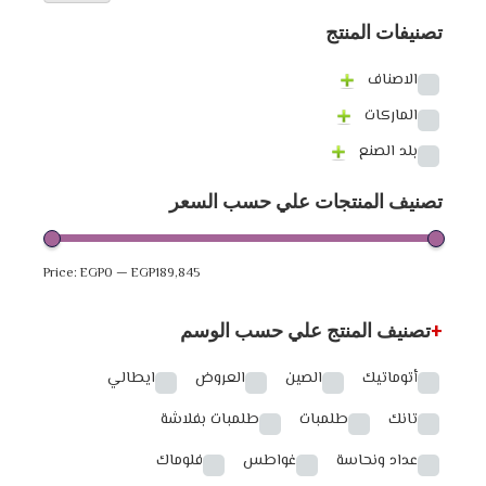
تصنيفات المنتج
الاصناف
الماركات
بلد الصنع
تصنيف المنتجات علي حسب السعر
Price:
EGP0
—
EGP189,845
+
تصنيف المنتج علي حسب الوسم
أتوماتيك
الصين
العروض
ايطالي
تانك
طلمبات
طلمبات بفلاشة
عداد ونحاسة
غواطس
فلوماك