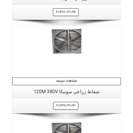
EGP
22,125.00
التفاصيل
مشاهدة سريعة
شفاط زراعي سونيكا 120M 380V
EGP
19,215.00
التفاصيل