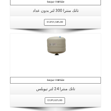
مشاهدة سريعة
تانك منترا 300 لتر بدون عداد
EGP
21,385.00
التفاصيل
مشاهدة سريعة
تانك منترا 24 لتر تيوبلس
EGP
1,635.00