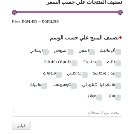
تصنيف المنتجات علي حسب السعر
Price:
EGP1,430
—
EGP21,385
+
تصنيف المنتج علي حسب الوسم
أتوماتيك
الصين
العروض
ايطالي
تانك
طلمبات
طلمبات بفلاشة
عداد ونحاسة
غواطس
فلوماك
قاطع تيار كهربائي
كومبريسور
ماجيك
منترا
مواتير
فيلتر