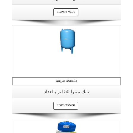
EGP
8,675.00
التفاصيل
مشاهدة سريعة
تانك منترا 50 لتر بالعداد
EGP
5,235.00