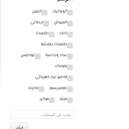
أتوماتيك
الصين
العروض
ايطالي
تانك
طلمبات
طلمبات بفلاشة
عداد ونحاسة
غواطس
فلوماك
قاطع تيار كهربائي
كومبريسور
ماجيك
منترا
مواتير
فيلتر