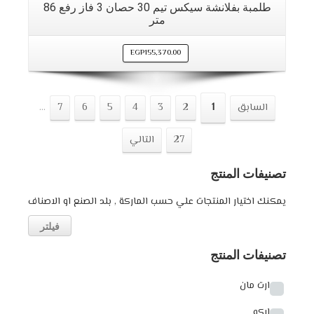
طلمبة بفلانشة سيكس تيم 30 حصان 3 فاز رفع 86
متر
EGP
155,370.00
السابق
1
2
3
4
5
6
7
...
27
التالي
تصنيفات المنتج
يمكنك اختيار المنتجات علي حسب الماركة , بلد الصنع او الاصناف
فيلتر
تصنيفات المنتج
ارت مان
اركو