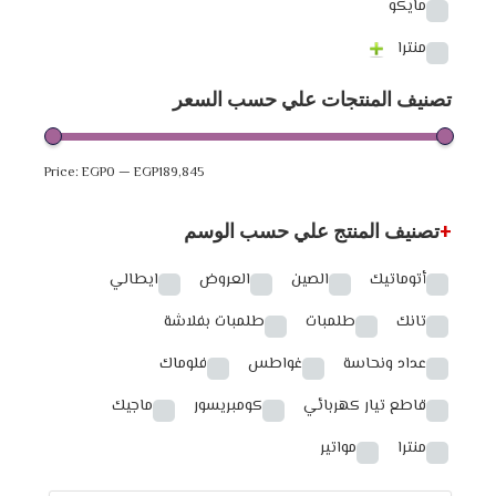
مايكو
منترا
تصنيف المنتجات علي حسب السعر
Price:
EGP0
—
EGP189,845
+
تصنيف المنتج علي حسب الوسم
أتوماتيك
الصين
العروض
ايطالي
تانك
طلمبات
طلمبات بفلاشة
عداد ونحاسة
غواطس
فلوماك
قاطع تيار كهربائي
كومبريسور
ماجيك
منترا
مواتير