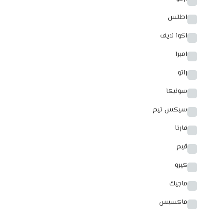
اطلس
اكوا لايف
امبرا
راتو
سونيكا
سيكس تيم
فارتا
ڤيم
كيرو
ماجيك
ماكسيس