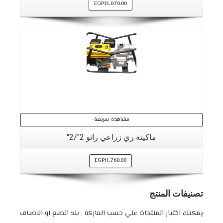
EGP
13,070.00
مشاهدة سريعة
ماكينة ري زراعي راتو 2″/2″
EGP
11,760.00
تصنيفات المنتج
يمكنك اختيار المنتجات علي حسب الماركة , بلد الصنع او الاصناف