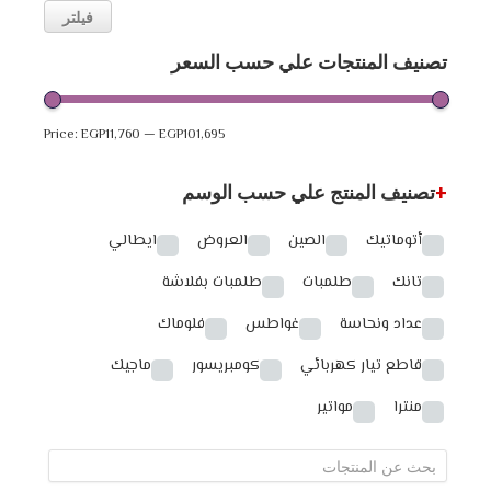
فيلتر
تصنيف المنتجات علي حسب السعر
Price:
EGP11,760
—
EGP101,695
+
تصنيف المنتج علي حسب الوسم
أتوماتيك
الصين
العروض
ايطالي
تانك
طلمبات
طلمبات بفلاشة
عداد ونحاسة
غواطس
فلوماك
قاطع تيار كهربائي
كومبريسور
ماجيك
منترا
مواتير