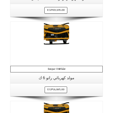
EGP
101,695.00
مشاهدة سريعة
مولد كهربائي راتو 6 ك
EGP
56,845.00