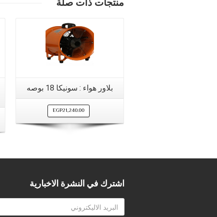
منتجات ذات صلة
بلاور هواء : سونيكا 18 بوصه
EGP
21,240.00
اشترك في النشرة الاخبارية