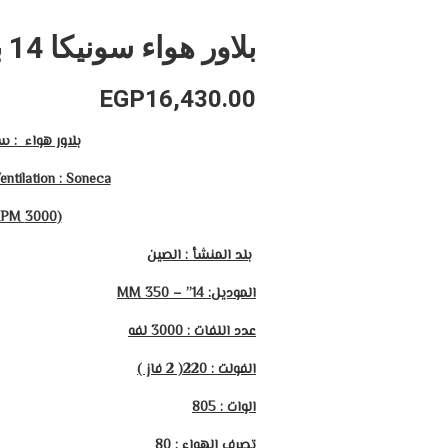
بلاور هواء سونيكا 14 بوصه
EGP
16,430.00
بلاور هواء : س
entilation : Soneca
(3000 RPM)
بلد المنشأ : الصين
الموديل:
14” – 350 MM
عدد اللفات : 3000 لفه
الفولت : 220(
2
فاز )
الوات :
805
تصرف الهواء :
80