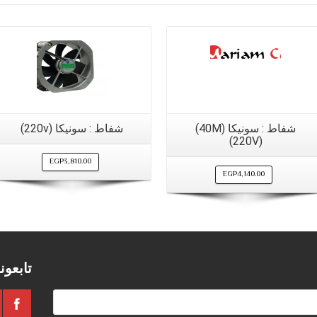
شفاط : سونيكا (40M)
شفاط : سونيكا (220v)
(220V)
EGP
3,810.00
EGP
4,140.00
تابعون