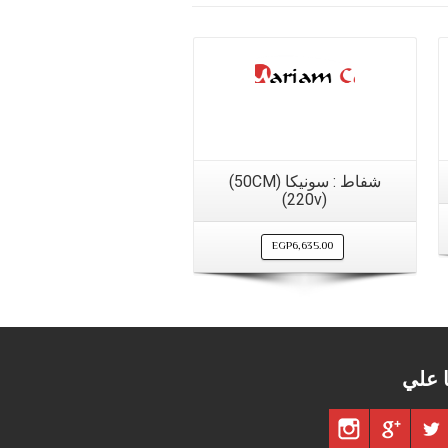
شفاط : سونيكا (50CM)
(220v)
EGP
6,635.00
ا علي