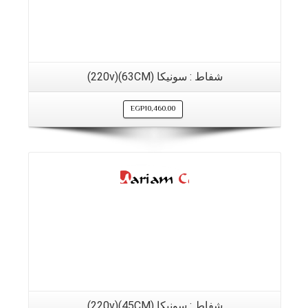
شفاط : سونيكا (63CM)(220v)
EGP
10,460.00
التفاصيل
شفاط : سونيكا (45CM)(220v)