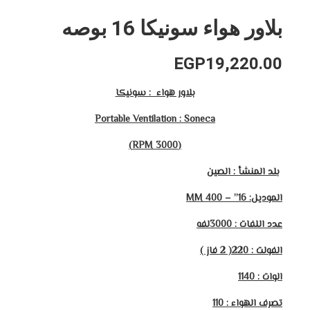
بلاور هواء سونيكا 16 بوصه
EGP
19,220.00
بلاور هواء : سونيكا
Portable Ventilation : Soneca
(3000 RPM)
بلد المنشأ : الصين
الموديل:
16” – 400 MM
عدد اللفات : 3000لفه
الفولت : 220(
2
فاز )
الوات :
1140
تصرف الهواء :
110