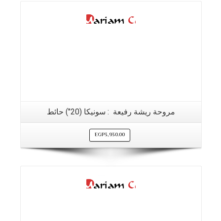
مروحة ريشة رفيعة : سونيكا (20″) حائط
EGP
3,930.00
التفاصيل