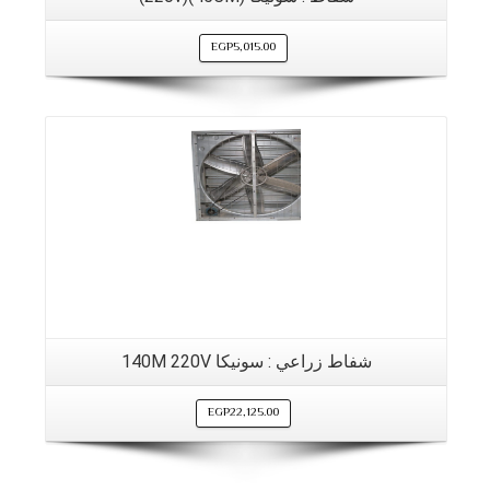
EGP
5,015.00
التفاصيل
شفاط زراعي : سونيكا 140M 220V
EGP
22,125.00