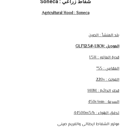
شفاط زراعي : Soneca
Agricultural Hood : Soneca
بلد المنشأ : الصين
الموديل :GLF12.5#-1.1KW
قدرة الماتور :
1.5H
المقاس : 55″
الفولت : 220v
قطر الدائرة :
140M
السرعة :
450r/min
تدفق الهواء :
44500m3/h
موتور الشفاط ايطالى والفريم صينى