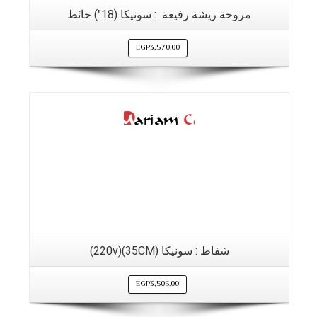
مروحة ريشة رفيعة : سونيكا (18″) حائط
EGP
3,570.00
التفاصيل
شفاط : سونيكا (35CM)(220v)
EGP
3,505.00