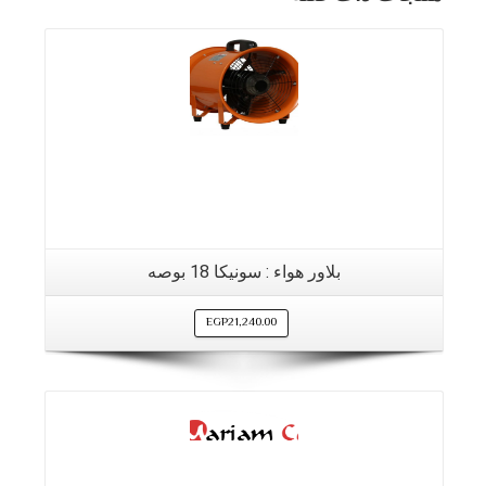
بلاور هواء : سونيكا 18 بوصه
EGP
21,240.00
التفاصيل