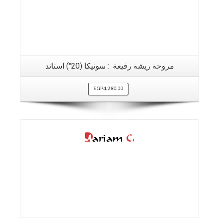
مروحة ريشة رفيعة : سونيكا (20″) استاند
EGP
4,280.00
التفاصيل