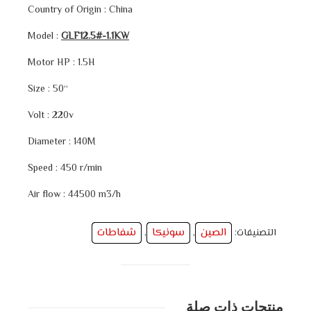
Country of Origin : China
Model :
GLF12.5#-1.1KW
Motor HP : 1.5H
“Size : 50
Volt : 220v
Diameter : 140M
Speed : 450 r/min
Air flow : 44500 m3/h
الصين
سونيكا
شفاطات
التصنيفات:
,
,
منتجات ذات صلة