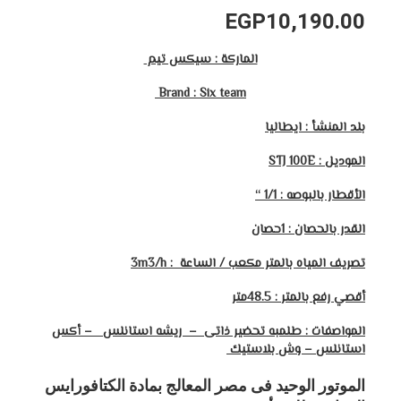
EGP
10,190.00
الماركة : سيكس تيم
Brand : Six team
بلد المنشأ : ايطاليا
الموديل : STJ 100E
الأقطار بالبو
صه : 1/
1 “
القدر بالحصان : 1حصان
تصريف المياه بالمتر مكعب / الساعة : 3
m3/h
أقصي رفع بالمتر
: 48.5متر
المواصفات : طلمبه تحضير ذاتى – ريشه استانلس – أكس
استانلس – وش بلاستيك
الموتور الوحيد فى مصر المعالج بمادة الكتافورايس