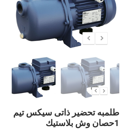
طلمبه تحضير ذاتى سيكس تيم
1حصان وش بلاستيك