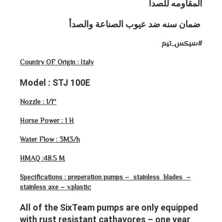
المقاومه للصدأ
ضمان سنه ضد عيوب الصناعة والصدأ
#سيكس_تيم
Country OF Origin : Italy
Model : STJ 100E
Nozzle : 1/1″
Horse Power : 1 H
Water Flow : 3M3/h
HMAQ :48.5 M
Specifications : preperation pumps – stainless blades –
stainless axe – v.plastic
All of the SixTeam pumps are only equipped
with rust resistant cathavores – one year