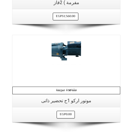
مفرمة ) 2فاز
EGP
31,560.00
مشاهدة سريعة
موتور اركو 1ح تحضير ذاتى
EGP
0.00
التفاصيل