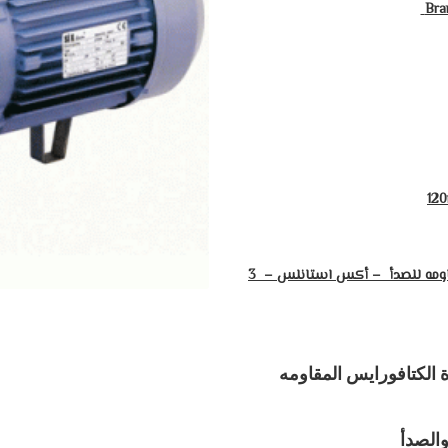
Bra
المواصفات : طلمبه بفلانشة – ريشه زهر مقاومه للصدأ – أكس استانلس – 3
ة الكتافورايس المقاومه