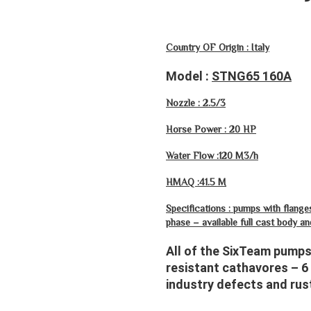
Country OF Origin : Italy
Model :
STNG65 160A
Nozzle : 2.5/3
Horse Power : 20 HP
Water Flow :120 M3/h
HMAQ :41.5 M
Specifications : pumps with flang
phase – available full cast body an
All of the SixTeam pumps
resistant cathavores – 6
industry defects and rus