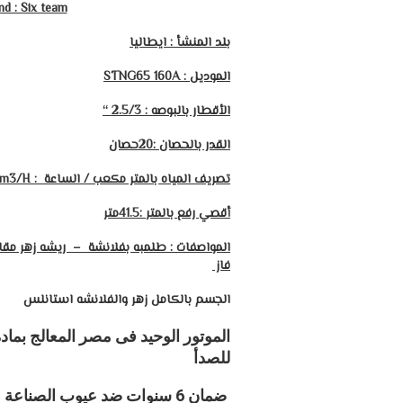
nd : Six team
بلد المنشأ : ايطاليا
الموديل : STNG65 160A
الأقطار بالبوصه : 2.5/3 “
القدر بالحصان :20حصان
تصريف المياه بالمتر مكعب / الساعة : 120
m3/H
أقصي رفع بالمتر
:41.5متر
فاز
الجسم بالكامل زهر والفلانشه استانلس
الموتور الوحيد فى مصر المعالج بماد
للصدأ
ضمان 6 سنوات ضد عيوب الصناعة والصدأ