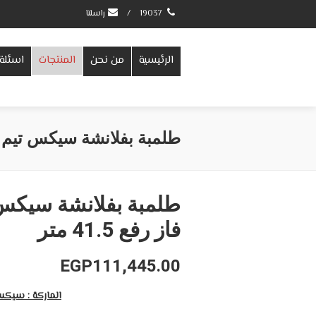
19037
/
راسلنا
الرئيسية
من نحن
المنتجات
اسئلة 
طلمبة بفلانشة سيكس تيم 20 حصان 3 فاز رفع 41.5 متر
فاز رفع 41.5 متر
EGP
111,445.00
الماركة : سيك