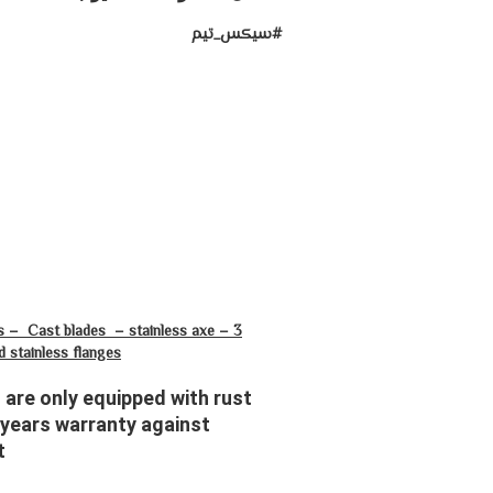
#سيكس_تيم
es – Cast blades – stainless axe – 3
d stainless flanges
 are only equipped with rust
 years warranty against
t