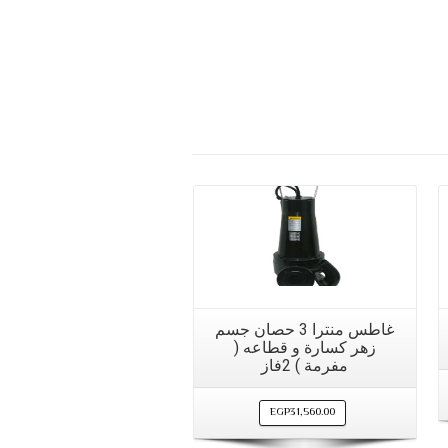
مشاهدة سريعة
غاطس منترا 3 حصان جسم
زهر كسارة و قطاعه (
مفرمة ) 2فاز
EGP
31,560.00