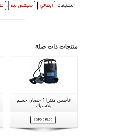
ايطالي
سيكس تيم
طل
التصنيفات:
,
,
منتجات ذات صلة
مشاهدة سريعة
غاطس منترا 1 حصان جسم
بلاستيك
EGP
6,685.00