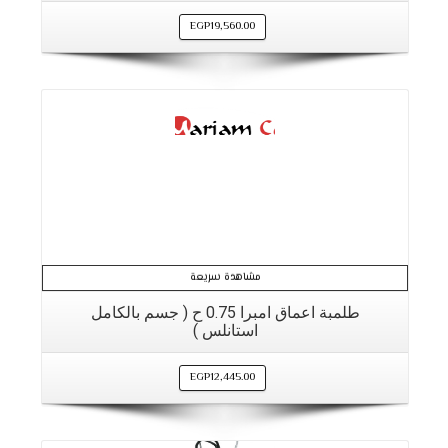
EGP
19,560.00
التفاصيل
مشاهدة سريعة
طلمبة اعماق امبرا 0.75 ح ( جسم بالكامل
استانلس )
EGP
12,445.00