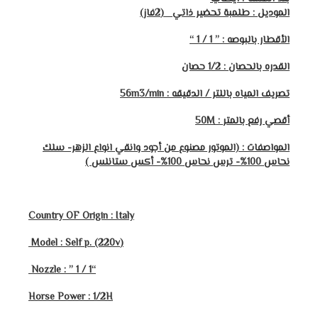
الموديل : طلمبة تحضير ذاتي (2فاز)
الأقطار بالبوصه : ” 1 / 1 “
القدره بالحصان : 1/2 حصان
تصريف المياه باللتر / الدقيقه :
56m3/min
أقصي رفع بالمتر
: 50M
المواصفات : (الموتور مصنوع من أجود وانقي انواع الزهر- سلك
نحاس 100%- ترس نحاس 100%- أكس ستانلس )
Country OF Origin : Italy
(Model : Self p. (220v
” 1 / 1
“Nozzle :
Horse Power : 1/2H