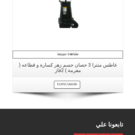
مشاهدة سريعة
غاطس منترا 3 حصان جسم زهر كسارة و قطاعه (
مفرمة ) 2فاز
EGP
31,560.00
تابعونا علي