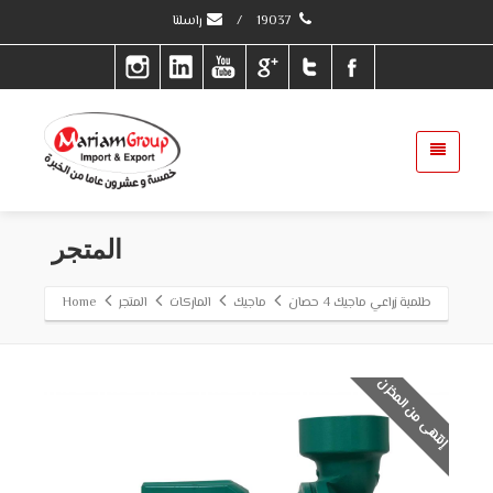
19037
/
راسلنا
المتجر
طلمبة زراعي ماجيك 4 حصان
ماجيك
الماركات
المتجر
Home
إنتهى من المخزن