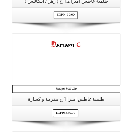
طلمبة غاطس امبرا 1.2 ح ( زهر / استانلس )
EGP
9,170.00
التفاصيل
مشاهدة سريعة
طلمبة غاطس امبرا 1 ح مفرمة و كسارة
EGP
19,320.00
التفاصيل