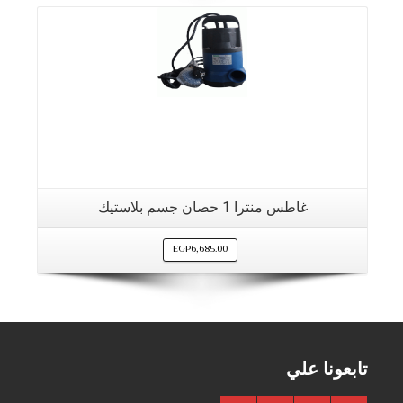
غاطس منترا 1 حصان جسم بلاستيك
EGP
6,685.00
تابعونا علي