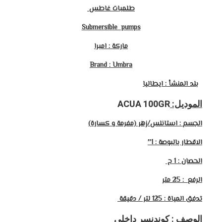
طلمبات غاطس
Submersible pumps
ماركة : امبرا
Brand : Umbra
بلد المنشأ : ايطاليا
الموديل:
ACUA 100GR
الجسم : استانلس/زهر (مفرمة و كسارة)
الاقطار بالبوصة : 1″
الحصان : 1 ح
الرفع : 25
متر
تدفق المياة : 125 لتر / دقيقة
الوصف : كوندنسر داخلي