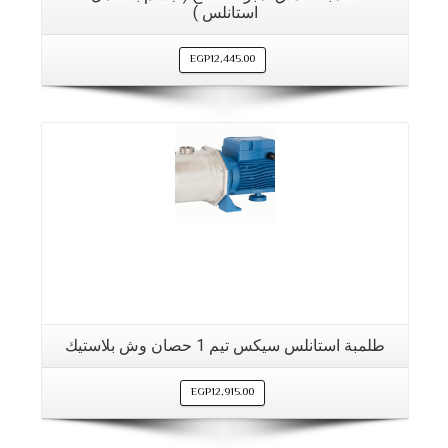
استانلس )
EGP
12,445.00
التفاصيل
طلمبة استانلس سيكس تيم 1 حصان وش بلاستيك
EGP
12,915.00