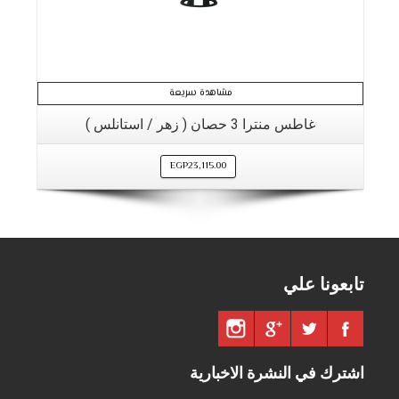
مشاهدة سريعة
غاطس منترا 3 حصان ( زهر / استانلس )
EGP
23,115.00
تابعونا علي
اشترك في النشرة الاخبارية