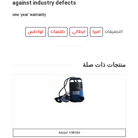
against industry defects
one year warranty
امبرا
ايطالي
طلمبات
غواطس
التصنيفات:
,
,
,
منتجات ذات صلة
مشاهدة سريعة