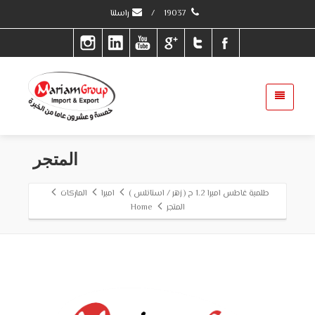
19037
/
راسلنا
المتجر
طلمبة غاطس امبرا 1.2 ح ( زهر / استانلس )
امبرا
الماركات
المتجر
Home