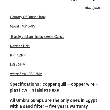
ضمان سنه
Country Of Origin : Italy
Model : MP 5-95
Body : stainless over Cast
Nozzle : 1″/1″
HP : 1.2HP
Lift : 63 M
Water flow : 95 L/Min
Specifications : copper quill – copper wire –
plastic.v – stainless axe
All Umbra pumps are the only ones in Egypt
with a sand filter – five years warranty