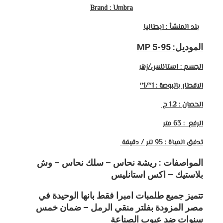
Brand : Umbra
بلد المنشأ : ايطاليا
الموديل: MP 5-95
الجسم : استانلس/زهر
الاقطار بالبوصة : 1″/1″
الحصان : 1.2 ح
الرفع : 63
متر
تدفق المياة : 95 لتر / دقيقة
المواصفات : ريشة نحاس – سلك نحاس – وش
بلاستيك – اكس استانليس
تتميز جميع طلمبات امبرا فقط بانها الوحيدة في
مصر المزودة بفلتر منقي الرمل – ضمان خمس
سنوات ضد عيوب الصناعة