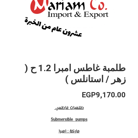
طلمبة غاطس امبرا 1.2 ح (
زهر / استانلس )
EGP
9,170.00
طلمبات غاطس
Submersible pumps
ماركة : امبرا