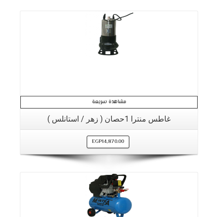
مشاهدة سريعة
غاطس منترا 1حصان ( زهر / استانلس )
EGP
14,870.00