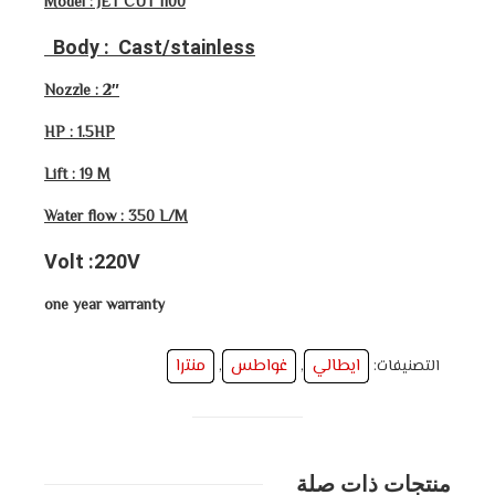
Model : JET CUT 1100
Body : Cast/stainless
Nozzle : 2″
HP : 1.5HP
Lift : 19 M
Water flow : 350 L/M
Volt :220V
one year warranty
ايطالي
غواطس
منترا
التصنيفات:
,
,
منتجات ذات صلة