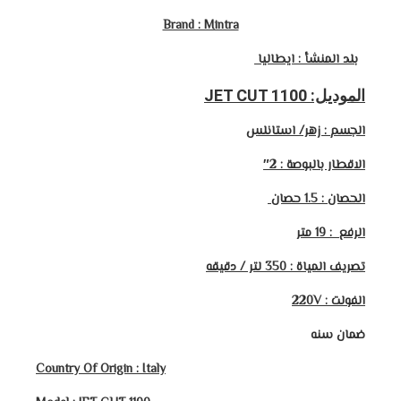
Brand : Mintra
بلد المنشأ : ايطاليا
الموديل: JET CUT 1100
الجسم : زهر/ استانلس
الاقطار بالبوصة : 2″
الحصان : 1.5 حصان
الرفع : 19
متر
تصريف المياة : 350 لتر / دقيقه
الفولت : 220V
ضمان سنه
Country Of Origin : Italy