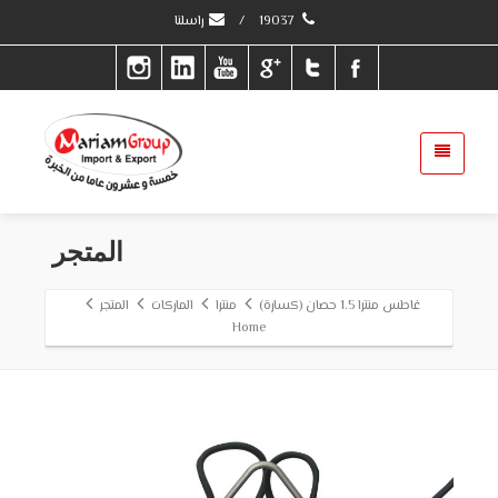
19037
/
راسلنا
المتجر
غاطس منترا 1.5 حصان (كسارة)
منترا
الماركات
المتجر
Home