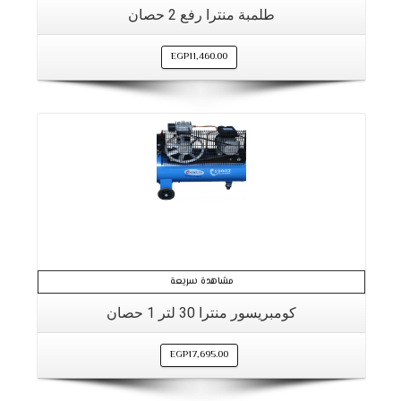
طلمبة منترا رفع 2 حصان
EGP
11,460.00
مشاهدة سريعة
كومبريسور منترا 30 لتر 1 حصان
EGP
17,695.00