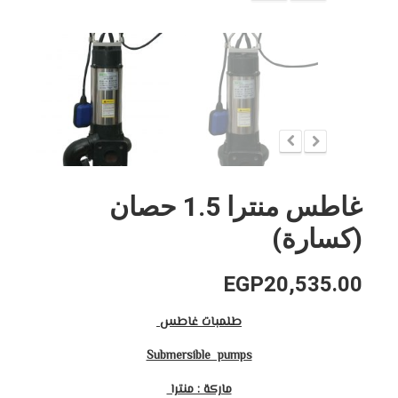
غاطس منترا 1.5 حصان
(كسارة)
EGP
20,535.00
طلمبات غاطس
Submersible pumps
ماركة : منترا