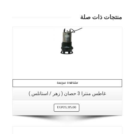
منتجات ذات صلة
مشاهدة سريعة
غاطس منترا 3 حصان ( زهر / استانلس )
EGP
23,115.00
التفاصيل