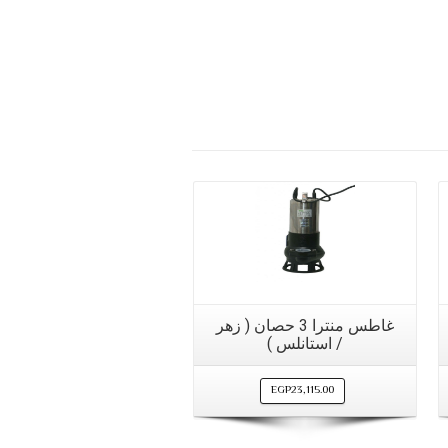
مشاهدة سريعة
غاطس منترا 3 حصان ( زهر
/ استانلس )
EGP
23,115.00