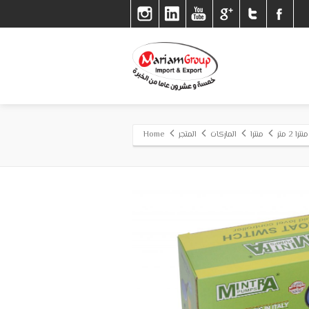
ا 2 متر
منترا
الماركات
المتجر
Home