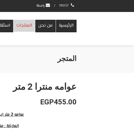
19037
/
راسلنا
الرئيسية
من نحن
المنتجات
اسئلة 
المتجر
عوامه منترا 2 متر
EGP
455.00
عوامه 2 متر ايطالى
الماركة : منت