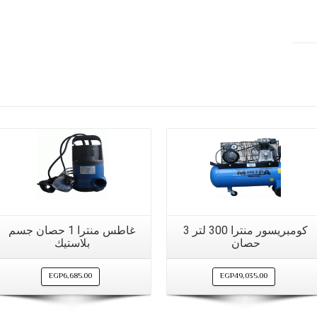
مشاهدة سريعة
مشاهدة سريعة
كومبريسور منترا 300 لتر 3
غاطس منترا 1 حصان جسم
حصان
بلاستيك
EGP
6,685.00
EGP
49,035.00