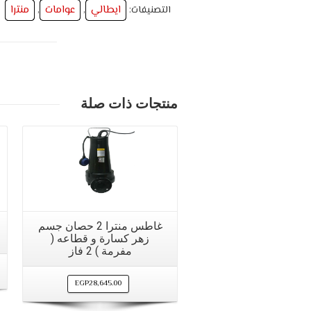
ايطالي
عوامات
منترا
التصنيفات:
,
,
منتجات ذات صلة
مشاهدة سريعة
غاطس منترا 2 حصان جسم
زهر كسارة و قطاعه (
مفرمة ) 2 فاز
EGP
28,645.00