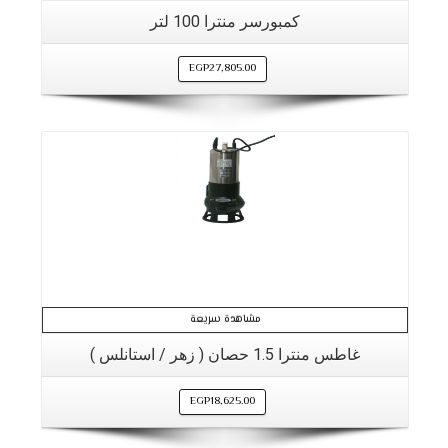
كمبورسر منترا 100 لتر
EGP
27,805.00
مشاهدة سريعة
غاطس منترا 1.5 حصان ( زهر / استانلس )
EGP
18,625.00