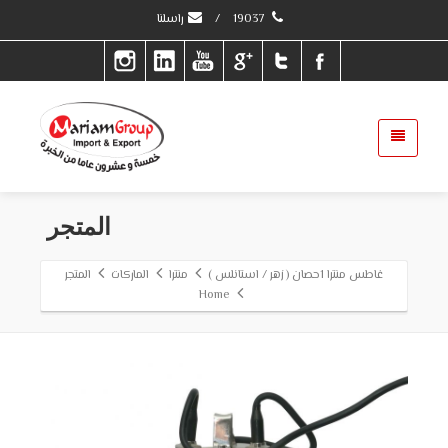
19037
/
راسلنا
المتجر
غاطس منترا 1حصان ( زهر / استانلس )
منترا
الماركات
المتجر
Home