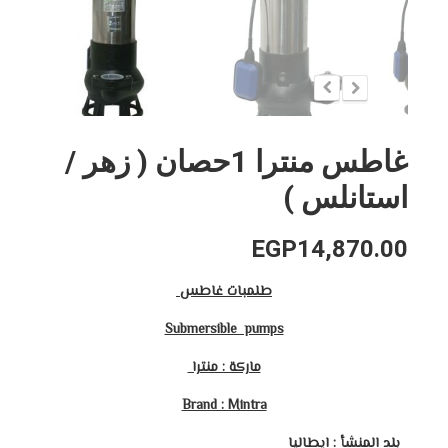
غاطس منترا 1حصان ( زهر /
استانلس )
EGP
14,870.00
طلمبات غاطس
Submersible pumps
ماركة : منترا
Brand : Mintra
بلد المنشأ : ايطاليا