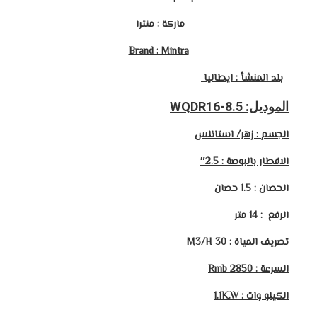
ماركة : منترا
Brand : Mintra
بلد المنشأ : ايطاليا
الموديل: WQDR16-8.5
الجسم : زهر/ استانلس
الاقطار بالبوصة : 2.5″
الحصان : 1.5 حصان
الرفع : 14
متر
تصريف المياة : 30 M3/H
السرعة : 2850 Rmb
الكيلو وات : 1.1K.W