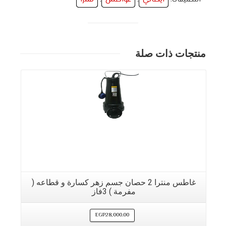
منتجات ذات صلة
غاطس منترا 2 حصان جسم زهر كسارة و قطاعه (
مفرمة ) 3فاز
EGP
28,000.00