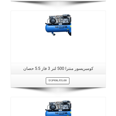
كومبريسور منترا 500 لتر 3 فاز 5.5 حصان
EGP
106,155.00