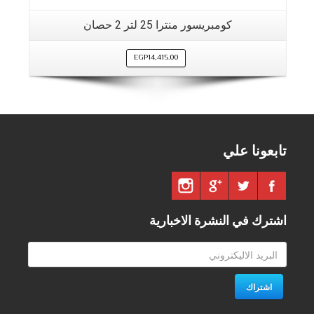
كومبريسور منترا 25 لتر 2 حصان
EGP
14,415.00
تابعونا علي
اشترك في النشرة الاخبارية
اشتراك