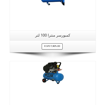
كمبورسر منترا 100 لتر
EGP
27,805.00