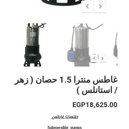
غاطس منترا 1.5 حصان ( زهر
/ استانلس )
EGP
18,625.00
طلمبات غاطس
Submersible pumps