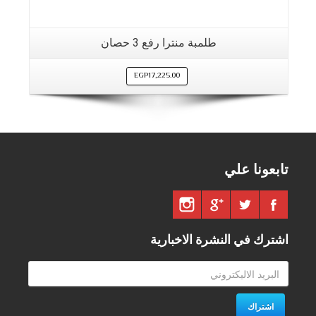
طلمبة منترا رفع 3 حصان
EGP
17,225.00
تابعونا علي
اشترك في النشرة الاخبارية
اشتراك