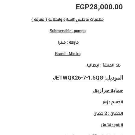
EGP
28,000.00
طلمبات غاطس كساره وقطاعه ( مفرمه )
Submersible pumps
ماركة : منترا
Brand : Mintra
بلد المنشأ : ايطاليا
الموديل: JETWQK26-7-1.5QG
حماية حرارية.
الجسم : زهر
الحصان : 2 حصان
الرفع : 14 متر