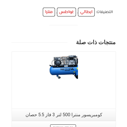
ايطالي
غواطس
منترا
التصنيفات:
,
,
منتجات ذات صلة
كومبريسور منترا 500 لتر 3 فاز 5.5 حصان