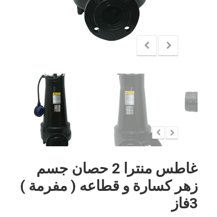
غاطس منترا 2 حصان جسم
زهر كسارة و قطاعه ( مفرمة )
3فاز