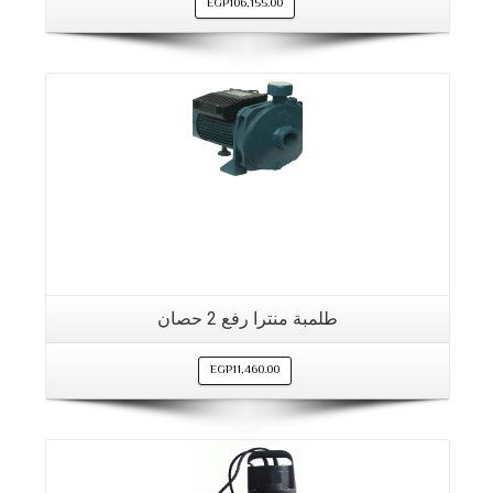
EGP
106,155.00
طلمبة منترا رفع 2 حصان
EGP
11,460.00