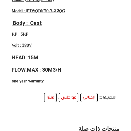
Country Of Origin : Italy
Model :
JETWQDK30-7-2.2QG
Body : Cast
HP : 3HP
Volt : 380V
HEAD :15M
FLOW.MAX : 30M3/H
one year warranty
ايطالي
غواطس
منترا
التصنيفات:
,
,
منتجات ذات صلة