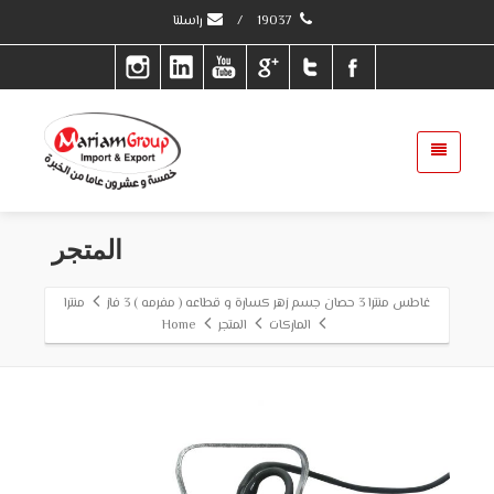
19037
/
راسلنا
المتجر
غاطس منترا 3 حصان جسم زهر كسارة و قطاعه ( مفرمه ) 3 فاز
منترا
الماركات
المتجر
Home