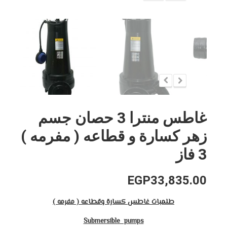
غاطس منترا 3 حصان جسم
زهر كسارة و قطاعه ( مفرمه )
3 فاز
EGP
33,835.00
طلمبات غاطس كسارة وقطاعه ( مفرمه )
Submersible pumps