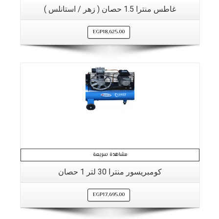
غاطس منترا 1.5 حصان ( زهر / استانلس )
EGP
18,625.00
مشاهدة سريعة
كومبريسور منترا 30 لتر 1 حصان
EGP
17,695.00