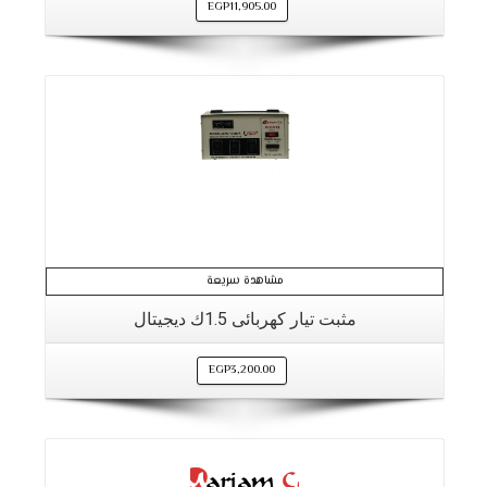
EGP
11,905.00
مشاهدة سريعة
مثبت تيار كهربائى 1.5ك ديجيتال
EGP
3,200.00
التفاصيل