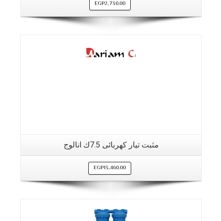
EGP
2,730.00
التفاصيل
مثبت تيار كهربائى 7.5ك انالوج
EGP
13,460.00
التفاصيل