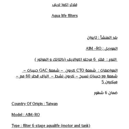
فلاتر اكوا لايف
Aqua life filters
بلد المنشأ : تايوان
الموديل :
النوع : فلتر
6
مرحله اكوالايف (بالتانك و الموتور )
المواصفات : شمعة CTO كربون – شمعة GAC حبيبات –
شمعة
pp
حبيبات نسيج – كربون نشط – الياف قطر 60 مم –
ميكرون 5
ضمان 6 شهور
Country Of Origin : Taiwan
Model : A1M-RO
Type : filter 6 stage aqualife (motor and tank)