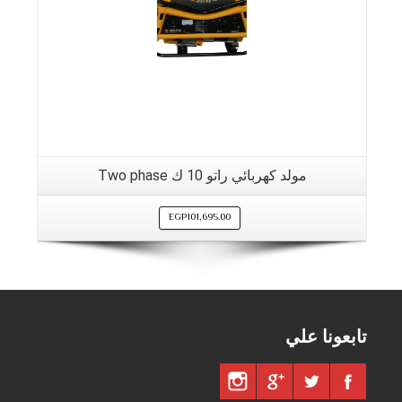
مولد كهربائي راتو 10 ك Two phase
EGP
101,695.00
تابعونا علي