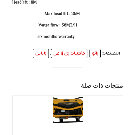
Head lift : 8M
Max head lift : 26M
Water flow : 36M3/H
six months warranty
راتو
ماكينات ري زراعي
ياباني
التصنيفات:
,
,
منتجات ذات صلة