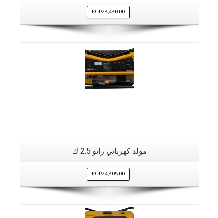
EGP
23,430.00
مولد كهربائي راتو 2.5 ك
EGP
24,305.00