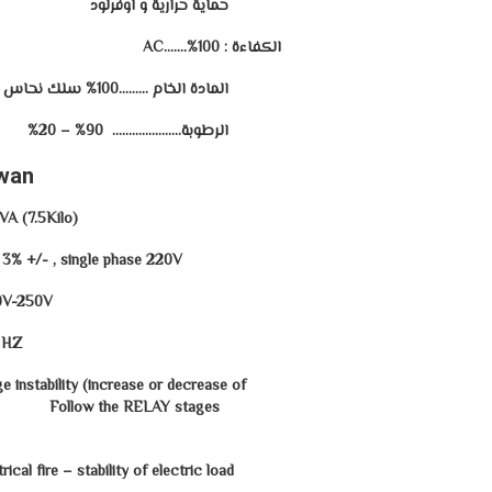
حماية حرارية و اوفرلود
الكفاءة
:
100%…….AC
المادة الخام
………
100% سلك نحاس
الرطوبة
…………………
90% – 20%
iwan
(Product Specification : svc 7500 VA (7.5Kilo
 3% +/- , single phase 220V
AC 130V-250V
0 HZ
e instability (increase or decrease of
 RELAY stages
al fire
–
stability of electric load