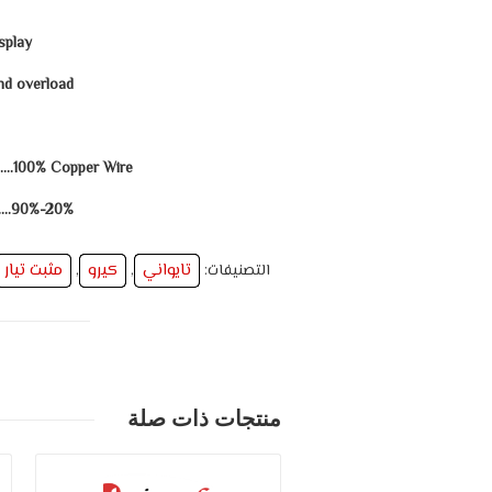
play
overload
…100%
Copper Wire
90%-20%
تايواني
كيرو
مثبت تيار
التصنيفات:
,
,
التفاصيل
منتجات ذات صلة