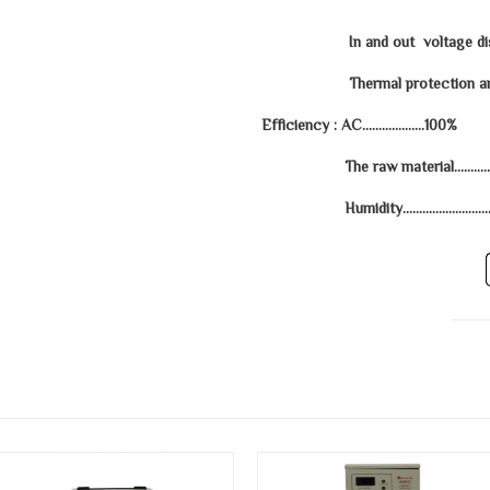
In and out voltage dis
Thermal protection and 
Efficiency : AC……………….100%
The raw material…………
Humidity…………………………
التفاصيل