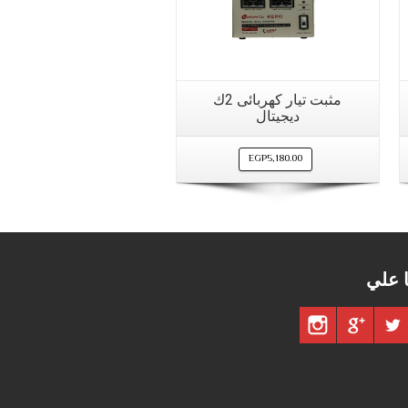
مشاهدة سريعة
مثبت تيار كهربائى 2ك
ديجيتال
EGP
5,180.00
ا علي