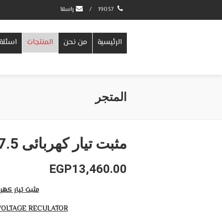
19037
/
راسلنا
الرئيسية
من نحن
المنتجات
اسئلة 
المتجر
مثبت تيار كهربائى 7.5ك انالوج
EGP
13,460.00
مثبت تيار كهر
VOLTAGE RECULATOR