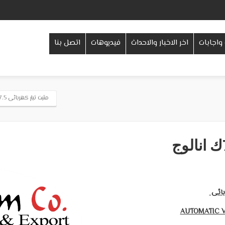
واجابات
اخر الاخبار والاحداث
فيديوهات
اتصل بنا
مثبت تيار كهربائى 7.5ك انالوج
بائى
AUTOMATIC 