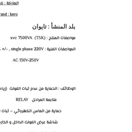
الماركة : كي
and : kero
بلد المنشأ : تايوان
مواصفات المنتج
: (
(7.5K
svc 7500VA
المواصفات الفنية
:
+/- , single phase 220V
AC 130V-250V
الوظائف
: الحماية من عدم ثبات الفولت (زياد
متابعة المراحل
RELAY
حماية من الماس الكهربائي – ثبات 
شاشة عرض الفولت الداخل و الخار