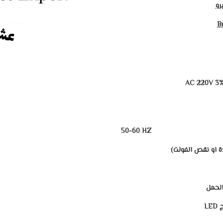
رو
Br
AC 220V 3% 
50-60 HZ
ة او نقص الفولت)
الحمل
ج
LED