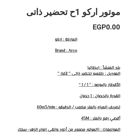
موتور اركو 1ح تحضير ذاتى
EGP
0.00
الماركة : اركو
Brand : Arco
بلد المنشأ : ايطاليا
الموديل : طلمبه تحضير ذاتى ” 2فاز ”
الأقطار بالبوصه : ” 1 / 1 “
القدرة بالحصان : 1 حصان
تصريف المياه بالمتر مكعب / الدقيقه :
60m3/min
أقصي رفع بالمتر
: 45M
المواصفات : (الموتور مصنوع من أجود وانقي انواع الزهر- سلك