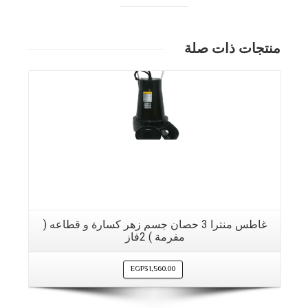
منتجات ذات صلة
غاطس منترا 3 حصان جسم زهر كسارة و قطاعه (
مفرمة ) 2فاز
EGP
31,560.00
التفاصيل