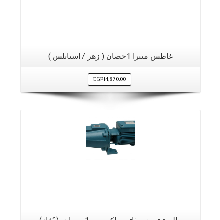
غاطس منترا 1حصان ( زهر / استانلس )
EGP
14,870.00