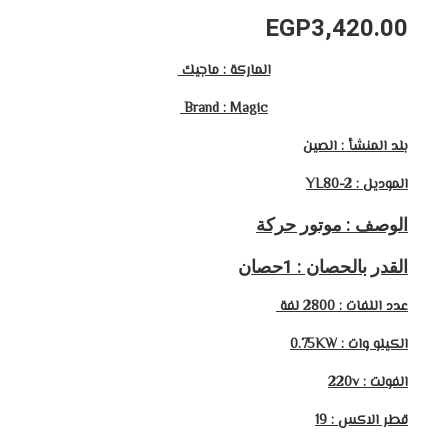
EGP
3,420.00
الماركة : ماجيك
Brand : Magic
بلد المنشأ : الصين
الموديل : YL80-2
الوصف : موتور حركة
القدر بالحصان : 1حصان
عدد اللفات : 2800 لفة
الكيلو وات : 0.75KW
الفولت : 220v
قطر الاكس : 19