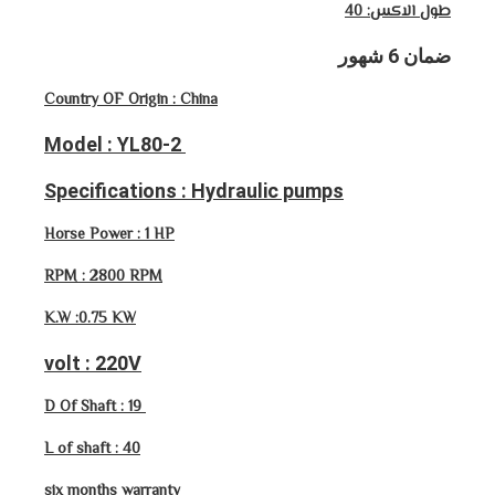
طول الاكس: 40
ضمان 6 شهور
Country OF Origin : China
Model : YL80-2
Specifications : Hydraulic pumps
Horse Power : 1 HP
RPM : 2800 RPM
K.W :0.75 KW
volt : 220V
D Of Shaft : 19
L of shaft : 40
six months warranty