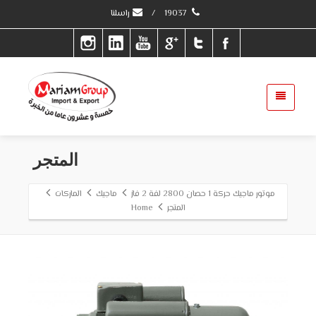
19037
/
راسلنا
المتجر
موتور ماجيك حركة 1 حصان 2800 لفة 2 فاز
ماجيك
الماركات
المتجر
Home