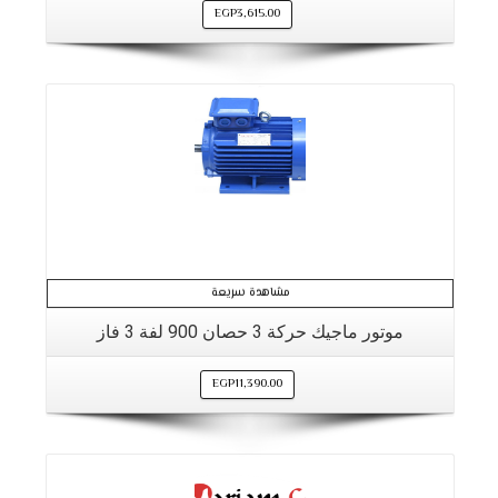
EGP
3,615.00
مشاهدة سريعة
موتور ماجيك حركة 3 حصان 900 لفة 3 فاز
EGP
11,390.00
التفاصيل