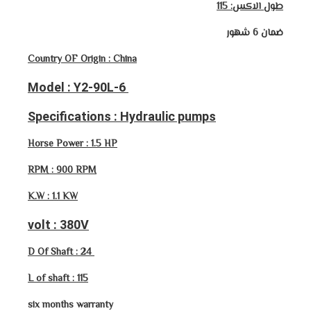
طول الاكس: 115
ضمان 6 شهور
Country OF Origin : China
Model : Y2-90L-6
Specifications : Hydraulic pumps
Horse Power : 1.5 HP
RPM : 900 RPM
K.W : 1.1 KW
volt : 380V
D Of Shaft : 24
L of shaft : 115
six months warranty