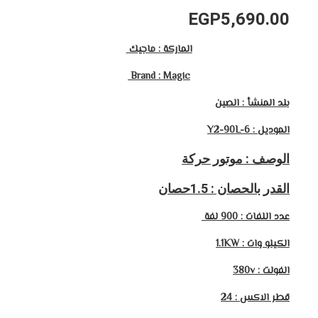
EGP
5,690.00
الماركة : ماجيك
Brand : Magic
بلد المنشأ : الصين
الموديل : Y2-90L-6
الوصف : موتور حركة
القدر بالحصان : 1.5حصان
عدد اللفات : 900 لفة
الكيلو وات : 1.1KW
الفولت : 380v
قطر الاكس : 24