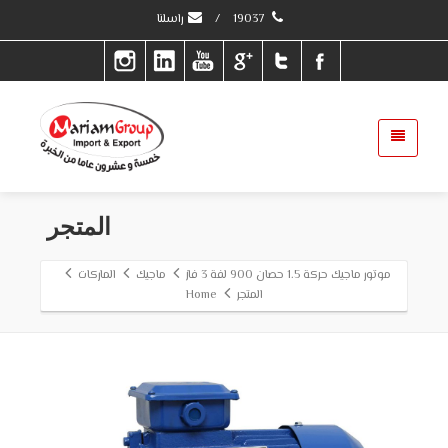
19037
/
راسلنا
المتجر
موتور ماجيك حركة 1.5 حصان 900 لفة 3 فاز
ماجيك
الماركات
المتجر
Home