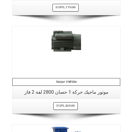
EGP
13,770.00
مشاهدة سريعة
موتور ماجيك حركة 1 حصان 2800 لفة 2 فاز
EGP
3,420.00