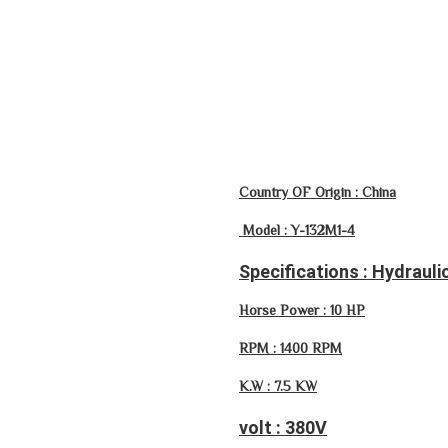
Country OF Origin : China
Model : Y-132M1-4
Specifications : Hydraul
Horse Power : 10 HP
RPM : 1400 RPM
K.W : 7.5 KW
volt : 380V