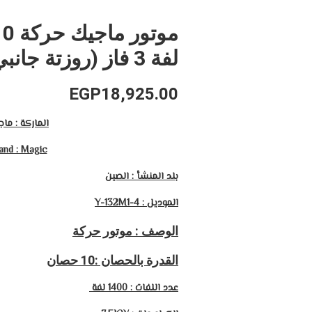
لفة 3 فاز (روزتة جانبي)
EGP
18,925.00
الماركة : ما
and : Magic
بلد المنشأ : الصين
الموديل : Y-132M1-4
الوصف : موتور حركة
القدرة بالحصان :10 حصان
عدد اللفات : 1400 لفة