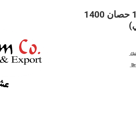
موتور ماجيك حركة 10 حصان 1400
جيك
Br