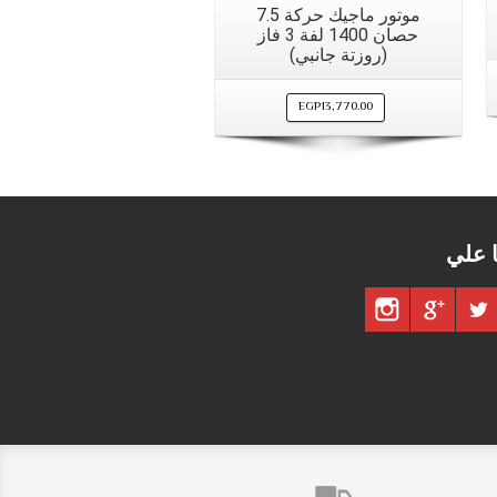
موتور ماجيك حركة 7.5
حصان 1400 لفة 3 فاز
(روزتة جانبي)
EGP
13,770.00
ا علي