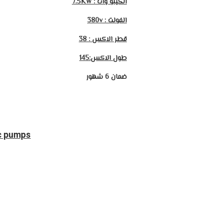
الكيلو وات : 7.5KW
الفولت : 380v
قطر الاكس : 38
طول الاكس:145
ضمان 6 شهور
ic pumps