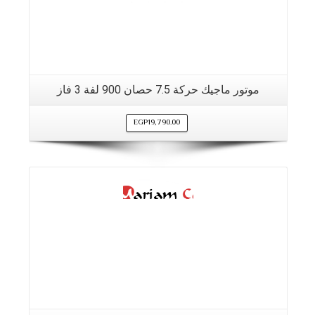
موتور ماجيك حركة 7.5 حصان 900 لفة 3 فاز
EGP
19,790.00
التفاصيل