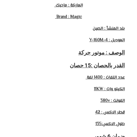
الماركة : ماجيك
Brand : Magic
بلد المنشأ : الصين
الموديل : Y-160M-4
الوصف : موتور حركة
القدر بالحصان :15 حصان
عدد اللفات : 1400 لفة
الكيلو وات : 11KW
الفولت : 380v
قطر الاكس : 42
طول الاكس:135
ضمان 6 شهور