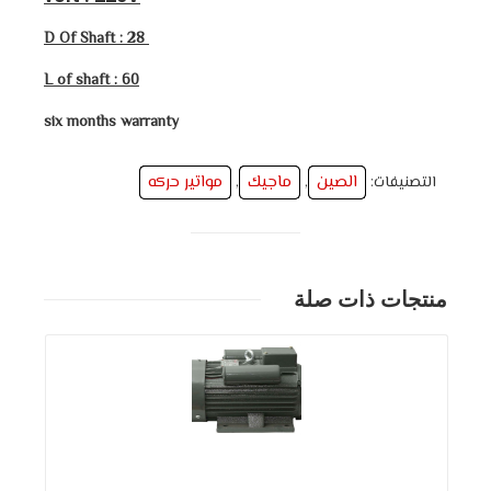
D Of Shaft : 28
L of shaft : 60
six months warranty
الصين
ماجيك
مواتير حركه
التصنيفات:
,
,
منتجات ذات صلة