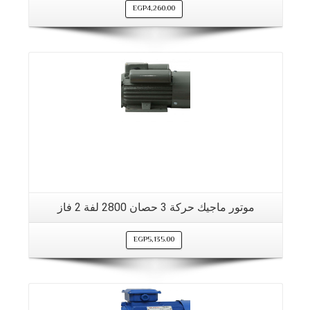
EGP
4,260.00
موتور ماجيك حركة 3 حصان 2800 لفة 2 فاز
EGP
5,135.00