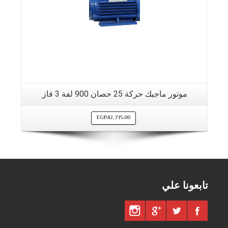
موتور ماجيك حركة 25 حصان 900 لفة 3 فاز
EGP
42,715.00
تابعونا علي