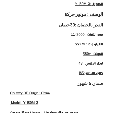
الموديل :Y-180M-2
الوصف : موتور حركة
القدر بالحصان :30
حصان
عدد اللفات : 3000 لفة
الكيلو وات : 22KW
الفولت : 380v
قطر الاكس : 48
طول الاكس:165
ضمان 6 شهور
Country OF Origin : China
Model : Y-180M-2