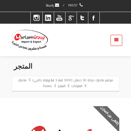
19037
/
راسلنا
المتجر
موتور ماجيك حركة 30 حصان 3000 لفة 3 فاز (روزتة جانبي)
ماجيك
الماركات
المتجر
Home
إنتهى من المخزن