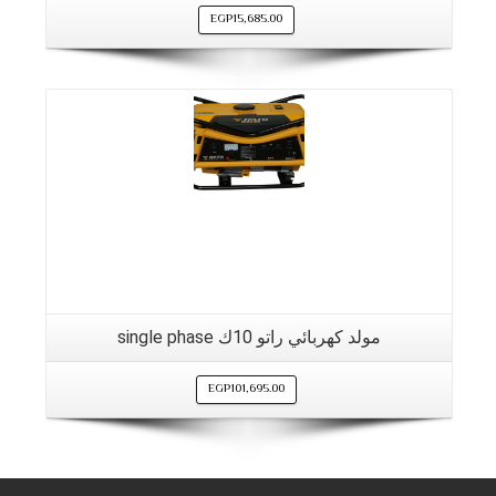
EGP
15,685.00
مولد كهربائي راتو 10ك single phase
EGP
101,695.00