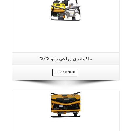
ماكينة ري زراعي راتو 3″/3″
EGP
13,070.00