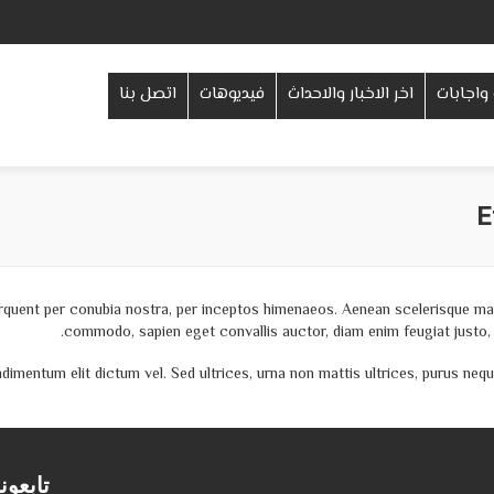
اتصل بنا
فيديوهات
اخر الاخبار والاحداث
اسئلة و
E
orquent per conubia nostra, per inceptos himenaeos. Aenean scelerisque mau
commodo, sapien eget convallis auctor, diam enim feugiat justo, 
mentum elit dictum vel. Sed ultrices, urna non mattis ultrices, purus neque
نا علي